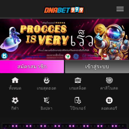
ทั้งหมด
เกมสล็อต
คาสิโนสด
กีฬา
ยิงปลา
ลอตเตอรี
สมัครสมาชิก
เข้าสู่ระบบ
โป๊กเกอร์
Line
ทั้งหมด
เกมสุดฮอต
เกมสล็อต
คาสิโนสด
Telegram
กีฬา
ยิงปลา
โป๊กเกอร์
ลอตเตอรี
แชท