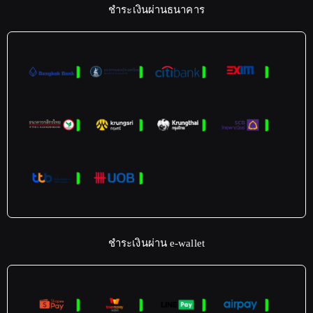
ชำระเงินผ่านธนาคาร
ชำระเงินผ่าน e-wallet