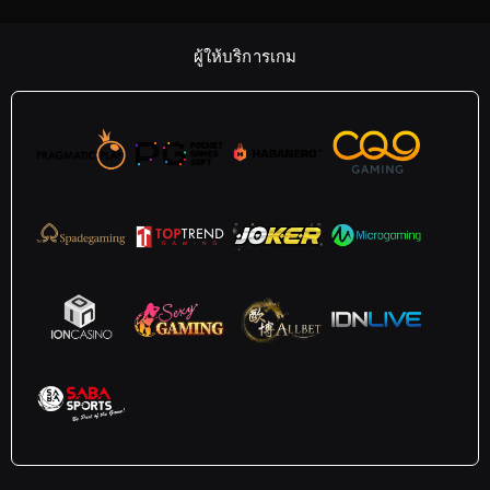
ผู้ให้บริการเกม